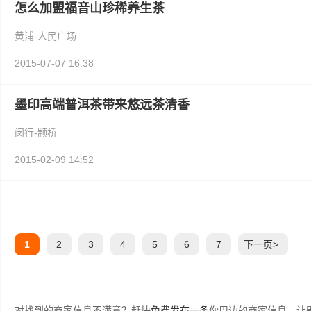
怎么加盟福音山珍稀养生茶
黄浦-人民广场
2015-07-07 16:38
墨印高端普洱茶带来悠远茶清香
闵行-颛桥
2015-02-09 14:52
1
2
3
4
5
6
7
下一页>
对找到的商家信息不满意？赶快
免费发布一条
你周边的商家信息，让