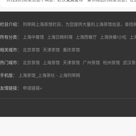
栏目介绍：
列举网上海茶馆栏目，为您提供大量的上海茶馆信息，查找
所有分类：
上海中餐馆
上海日韩料理
上海西餐厅
上海快餐/小吃
上
相关城市：
北京茶馆
天津茶馆
重庆茶馆
热门城市：
北京茶馆
上海茶馆
天津茶馆
广州茶馆
杭州茶馆
武汉茶
手机版：
上海茶馆_上海茶社 - 上海列举网
友情链接：
申请链接»