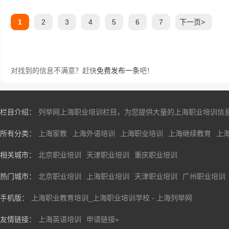
1
2
3
4
5
6
7
下一页>
对找到的信息不满意？赶快
免费发布一条
吧！
栏目介绍：
列举网上海职业培训栏目，为您提供大量的上海职业培训信
所有分类：
上海家教
上海外语培训
上海职业培训
上海继续教育
上
相关城市：
北京职业培训
天津职业培训
重庆职业培训
热门城市：
北京职业培训
上海职业培训
天津职业培训
广州职业培训
手机版：
上海职业教育培训_上海职业培训学校 - 上海列举网
友情链接：
上海英语培训
申请链接»