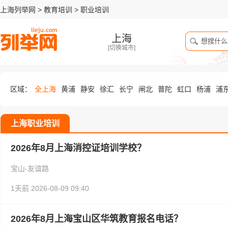
上海列举网
>
教育培训
>
职业培训
上海
[
切换城市
]
区域：
全上海
黄浦
静安
徐汇
长宁
闸北
普陀
虹口
杨浦
浦
上海职业培训
2026年8月上海消控证培训学校？
宝山-友谊路
1天前
2026-08-09 09:40
2026年8月上海宝山区华筑教育报名电话？