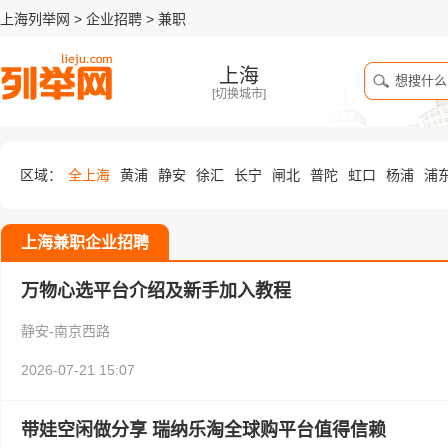
上海列举网
>
企业招聘
>
兼职
上海
[
切换城市
]
区域：
全上海
黄浦
静安
徐汇
长宁
闸北
普陀
虹口
杨浦
浦
上海兼职企业招聘
万物心选平台介绍及新手加入教程
静安-南京西路
2026-07-21 15:07
带娃空闲做分享 瑞纳乐淘全球购平台值得信赖