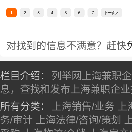
1
2
3
4
5
6
7
下一页>
对找到的信息不满意？赶快
栏目介绍：
列举网上海兼职企
息，查找和发布上海兼职企业
所有分类：
上海销售/业务
上
务/审计
上海法律/咨询/策划