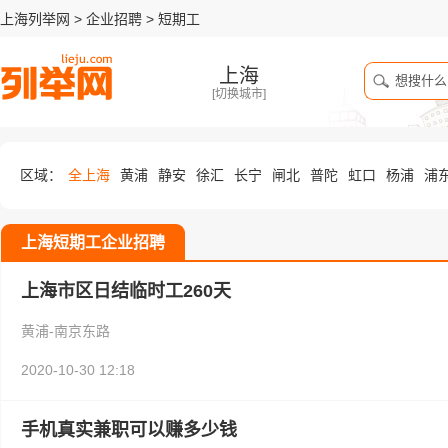
上海列举网
>
企业招聘
>
短期工
上海
[
切换城市
]
区域：
全上海
黄浦
静安
徐汇
长宁
闸北
普陀
虹口
杨浦
浦
上海短期工企业招聘
上海市区日结临时工260天
黄浦-南京东路
2020-10-30 12:18
手机真实兼职可以赚多少钱